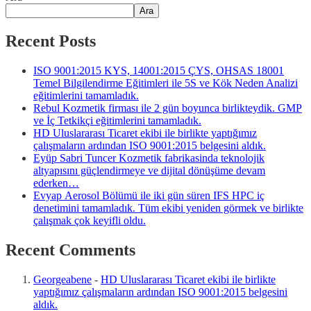
Ara
Recent Posts
ISO 9001:2015 KYS, 14001:2015 ÇYS, OHSAS 18001
Temel Bilgilendirme Eğitimleri ile 5S ve Kök Neden Analizi
eğitimlerini tamamladık.
Rebul Kozmetik firması ile 2 gün boyunca birlikteydik. GMP
ve İç Tetkikçi eğitimlerini tamamladık.
HD Uluslararası Ticaret ekibi ile birlikte yaptığımız
çalışmaların ardından ISO 9001:2015 belgesini aldık.
Eyüp Sabri Tuncer Kozmetik fabrikasinda teknolojik
altyapısını güçlendirmeye ve dijital dönüşüme devam
ederken…
Evyap Aerosol Bölümü ile iki gün süren IFS HPC iç
denetimini tamamladık. Tüm ekibi yeniden görmek ve birlikte
çalışmak çok keyifli oldu.
Recent Comments
Georgeabene
-
HD Uluslararası Ticaret ekibi ile birlikte
yaptığımız çalışmaların ardından ISO 9001:2015 belgesini
aldık.