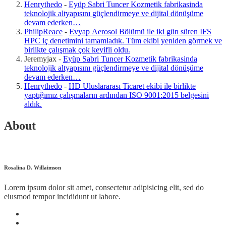
Henrythedo
-
Eyüp Sabri Tuncer Kozmetik fabrikasinda
teknolojik altyapısını güçlendirmeye ve dijital dönüşüme
devam ederken…
PhilipReace
-
Evyap Aerosol Bölümü ile iki gün süren IFS
HPC iç denetimini tamamladık. Tüm ekibi yeniden görmek ve
birlikte çalışmak çok keyifli oldu.
Jeremyjax
-
Eyüp Sabri Tuncer Kozmetik fabrikasinda
teknolojik altyapısını güçlendirmeye ve dijital dönüşüme
devam ederken…
Henrythedo
-
HD Uluslararası Ticaret ekibi ile birlikte
yaptığımız çalışmaların ardından ISO 9001:2015 belgesini
aldık.
About
Rosalina D. Willaimson
Lorem ipsum dolor sit amet, consectetur adipisicing elit, sed do
eiusmod tempor incididunt ut labore.