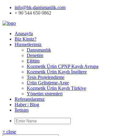
info@hk-danismanlik.com
+ 90 544 650 0862
Anasayfa
Biz Kimiz?
Hizmetlerimiz
Danışmanlık
Denetim
Eğitim
Kozmetik Ürün CPNP Kaydı Avrupa
Kozmetik Ürün Kaydı İngiltere
Tesis Projelendirme
Ürün Geliştirme-Arge
Kozmetik Ürün Kaydı Türkiye
Yönetim sistemleri
Referanslarımız
Haber | Blog
İletişim
× close