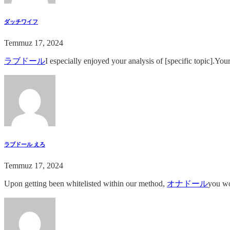
ダッチワイフ
Temmuz 17, 2024
ラブドール
I especially enjoyed your analysis of [specific topic].You
ラブドール えろ
Temmuz 17, 2024
Upon getting been whitelisted within our method,
オナドール
you wo