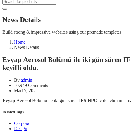
News Details
Build strong & impressive websites using our premade templates
Home
News Details
Evyap Aerosol Bölümü ile iki gün süren I
keyifli oldu.
By
admin
10.949 Comments
Mart 5, 2021
Evyap
Aerosol Bölümü ile iki gün süren
IFS HPC
iç denetimini tama
Related Tags
Corporat
Design