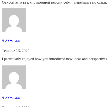
Откройте путь к улучшенной версии себя – перейдите по ссыл
ラブドールエロ
Temmuz 13, 2024
I particularly enjoyed how you introduced new ideas and perspectives
ラブドールエロ