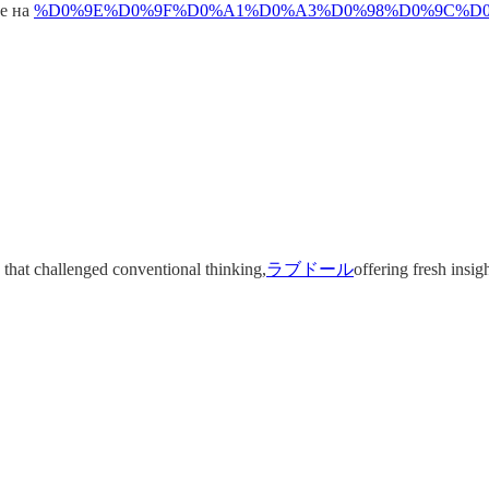
ке на
%D0%9E%D0%9F%D0%A1%D0%A3%D0%98%D0%9C%D0
 that challenged conventional thinking,
ラブドール
offering fresh insi