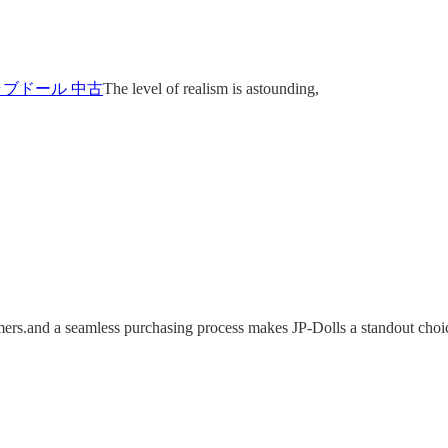
ラブドール 中古
The level of realism is astounding,
mers.and a seamless purchasing process makes JP-Dolls a standout choi