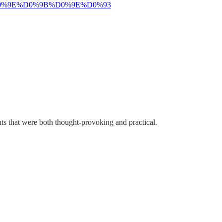
%9E%D0%9B%D0%9E%D0%93
ghts that were both thought-provoking and practical.