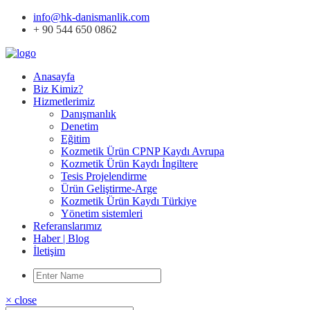
info@hk-danismanlik.com
+ 90 544 650 0862
Anasayfa
Biz Kimiz?
Hizmetlerimiz
Danışmanlık
Denetim
Eğitim
Kozmetik Ürün CPNP Kaydı Avrupa
Kozmetik Ürün Kaydı İngiltere
Tesis Projelendirme
Ürün Geliştirme-Arge
Kozmetik Ürün Kaydı Türkiye
Yönetim sistemleri
Referanslarımız
Haber | Blog
İletişim
× close