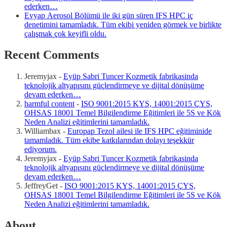
ederken…
Evyap Aerosol Bölümü ile iki gün süren IFS HPC iç
denetimini tamamladık. Tüm ekibi yeniden görmek ve birlikte
çalışmak çok keyifli oldu.
Recent Comments
Jeremyjax
-
Eyüp Sabri Tuncer Kozmetik fabrikasinda
teknolojik altyapısını güçlendirmeye ve dijital dönüşüme
devam ederken…
harmful content
-
ISO 9001:2015 KYS, 14001:2015 ÇYS,
OHSAS 18001 Temel Bilgilendirme Eğitimleri ile 5S ve Kök
Neden Analizi eğitimlerini tamamladık.
Williambax
-
Europap Tezol ailesi ile IFS HPC eğitiminide
tamamladık. Tüm ekibe katkılarından dolayı teşekkür
ediyorum.
Jeremyjax
-
Eyüp Sabri Tuncer Kozmetik fabrikasinda
teknolojik altyapısını güçlendirmeye ve dijital dönüşüme
devam ederken…
JeffreyGet
-
ISO 9001:2015 KYS, 14001:2015 ÇYS,
OHSAS 18001 Temel Bilgilendirme Eğitimleri ile 5S ve Kök
Neden Analizi eğitimlerini tamamladık.
About