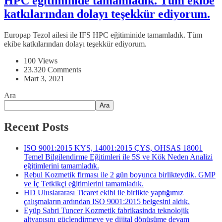
HPC eğitiminide tamamladık. Tüm ekibe
katkılarından dolayı teşekkür ediyorum.
Europap Tezol ailesi ile IFS HPC eğitiminide tamamladık. Tüm
ekibe katkılarından dolayı teşekkür ediyorum.
100 Views
23.320 Comments
Mart 3, 2021
Ara
Ara
Recent Posts
ISO 9001:2015 KYS, 14001:2015 ÇYS, OHSAS 18001
Temel Bilgilendirme Eğitimleri ile 5S ve Kök Neden Analizi
eğitimlerini tamamladık.
Rebul Kozmetik firması ile 2 gün boyunca birlikteydik. GMP
ve İç Tetkikçi eğitimlerini tamamladık.
HD Uluslararası Ticaret ekibi ile birlikte yaptığımız
çalışmaların ardından ISO 9001:2015 belgesini aldık.
Eyüp Sabri Tuncer Kozmetik fabrikasinda teknolojik
altyapısını güçlendirmeye ve dijital dönüşüme devam