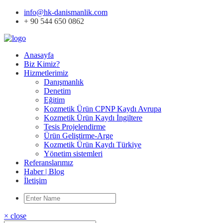
info@hk-danismanlik.com
+ 90 544 650 0862
Anasayfa
Biz Kimiz?
Hizmetlerimiz
Danışmanlık
Denetim
Eğitim
Kozmetik Ürün CPNP Kaydı Avrupa
Kozmetik Ürün Kaydı İngiltere
Tesis Projelendirme
Ürün Geliştirme-Arge
Kozmetik Ürün Kaydı Türkiye
Yönetim sistemleri
Referanslarımız
Haber | Blog
İletişim
× close