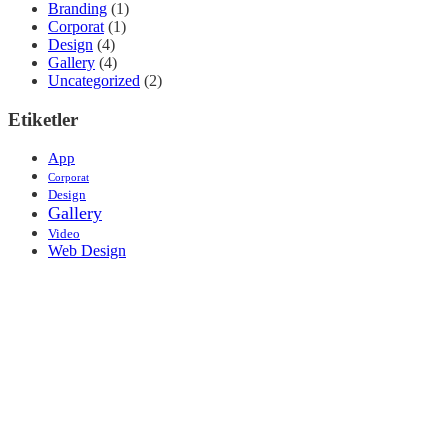
Branding
(1)
Corporat
(1)
Design
(4)
Gallery
(4)
Uncategorized
(2)
Etiketler
App
Corporat
Design
Gallery
Video
Web Design
İletişim:
Adres: Esatpaşa Mahallesi Dost Sokak No:1 Kat:7 D:37
ATAŞEHİR / İSTANBUL