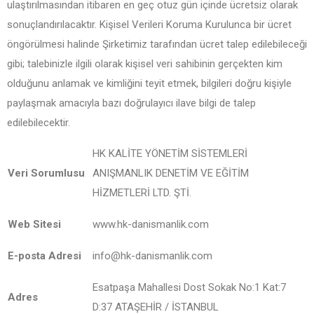
ulaştırılmasından itibaren en geç otuz gün içinde ücretsiz olarak
sonuçlandırılacaktır. Kişisel Verileri Koruma Kurulunca bir ücret
öngörülmesi halinde Şirketimiz tarafından ücret talep edilebileceği
gibi; talebinizle ilgili olarak kişisel veri sahibinin gerçekten kim
olduğunu anlamak ve kimliğini teyit etmek, bilgileri doğru kişiyle
paylaşmak amacıyla bazı doğrulayıcı ilave bilgi de talep
edilebilecektir.
HK KALİTE YÖNETİM SİSTEMLERİ
Veri Sorumlusu
ANIŞMANLIK DENETİM VE EĞİTİM
HİZMETLERİ LTD. ŞTİ.
Web Sitesi
www.hk-danismanlik.com
E-posta Adresi
info@hk-danismanlik.com
Esatpaşa Mahallesi Dost Sokak No:1 Kat:7
Adres
D:37 ATAŞEHİR / İSTANBUL