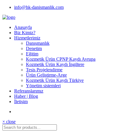
info@hk-danismanlik.com
Anasayfa
Biz Kimiz?
Hizmetlerimiz
Danışmanlık
Denetim
Eğitim
Kozmetik Ürün CPNP Kaydı Avrupa
Kozmetik Ürün Kaydı İngiltere
Tesis Projelendirme
Ürün Geliştirme-Arge
Kozmetik Ürün Kaydı Türkiye
Yönetim sistemleri
Referanslarımız
Haber | Blog
İletişim
× close