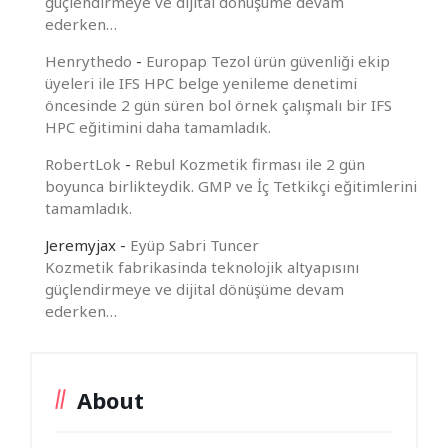
güçlendirmeye ve dijital dönüşüme devam
ederken…
Henrythedo
-
Europap Tezol ürün güvenliği ekip
üyeleri ile IFS HPC belge yenileme denetimi
öncesinde 2 gün süren bol örnek çalışmalı bir IFS
HPC eğitimini daha tamamladık.
RobertLok
-
Rebul Kozmetik firması ile 2 gün
boyunca birlikteydik. GMP ve İç Tetkikçi eğitimlerini
tamamladık.
Jeremyjax
-
Eyüp Sabri Tuncer
Kozmetik fabrikasinda teknolojik altyapısını
güçlendirmeye ve dijital dönüşüme devam
ederken…
About