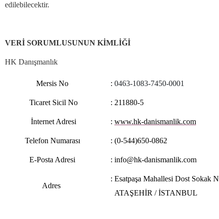
edilebilecektir.
VERİ SORUMLUSUNUN KİMLİĞİ
HK Danışmanlık
Mersis No
:
0463-1083-7450-0001
Ticaret Sicil No
: 211880-5
İnternet Adresi
:
www.hk-danismanlik.com
Telefon Numarası
: (0-544)650-0862
E-Posta Adresi
: info@hk-danismanlik.com
: Esatpaşa Mahallesi Dost Sokak N
Adres
ATAŞEHİR / İSTANBUL