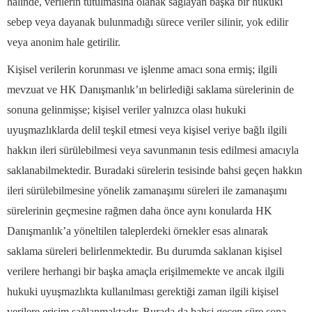
halinde, verilerin tutulmasına olanak sağlayan başka bir hukuki
sebep veya dayanak bulunmadığı sürece veriler silinir, yok edilir
veya anonim hale getirilir.
Kişisel verilerin korunması ve işlenme amacı sona ermiş; ilgili
mevzuat ve HK Danışmanlık’ın belirlediği saklama sürelerinin de
sonuna gelinmişse; kişisel veriler yalnızca olası hukuki
uyuşmazlıklarda delil teşkil etmesi veya kişisel veriye bağlı ilgili
hakkın ileri sürülebilmesi veya savunmanın tesis edilmesi amacıyla
saklanabilmektedir. Buradaki sürelerin tesisinde bahsi geçen hakkın
ileri sürülebilmesine yönelik zamanaşımı süreleri ile zamanaşımı
sürelerinin geçmesine rağmen daha önce aynı konularda HK
Danışmanlık’a yöneltilen taleplerdeki örnekler esas alınarak
saklama süreleri belirlenmektedir. Bu durumda saklanan kişisel
verilere herhangi bir başka amaçla erişilmemekte ve ancak ilgili
hukuki uyuşmazlıkta kullanılması gerektiği zaman ilgili kişisel
verilere erişim sağlanmaktadır. Burada da bahsi geçen süre sona