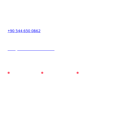
Telefon:
+90 544 650 0862
Eposta:
info@hk-danismanlik.com
Gizliklik Metni
Çerez Politikası
KVKK Metni